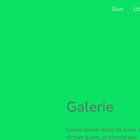
Start
Üb
Galerie
Lorem ipsum dolor sit amet, c
dictum quam, at blandit leo.